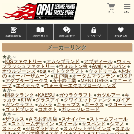
メーカーリンク
★あ～
●
IOSファクトリー
●
アカシブランド
●
アブディール
●
ウィッ
プラッシュファクトリー
●
ウォルトン舎
●
Avail
●
アルバン
●
オウルジーンズ
●
ota
●
イトウクラフト
●
ウッドリーム
●
おお
の
●
オーバーザムーン
●
江戸物
●
オータムマウンテン
●
O.S.P
●
アダプターワークス
●
五十鈴工業
●
MPB LURES
●
エニード
ープ
●
エイテック
●
ウォーターエクスプロージョンズ
★か～
●
開発クランク
●
KAESU
●
ガウラクラフト
●
カツルアー
●
キ
ッカケ
●
KTW
●
グラスアイ
●
クワイエットファンク
●
ガイア
●
ガンクラフト
●
カハラ
●
キャップス
●
ギークス
●
クローラー
●
ゴッドブレス
●
コネクト
●
ガレージレコード
★さ～
●
ザウルス
●
さるお釣具店
●
スナイパー
●
ストームフィール
ズ
●
ストリームデザイン
●
ズイール
●
サスペンド
●
シマノ
●
ストック
●
ゼログラビティ
●
スカジットデザインズ
●
スキル
フル
●
スタジオ峰岸
●
スタメン
●
スミス
●
スローテーパー
●