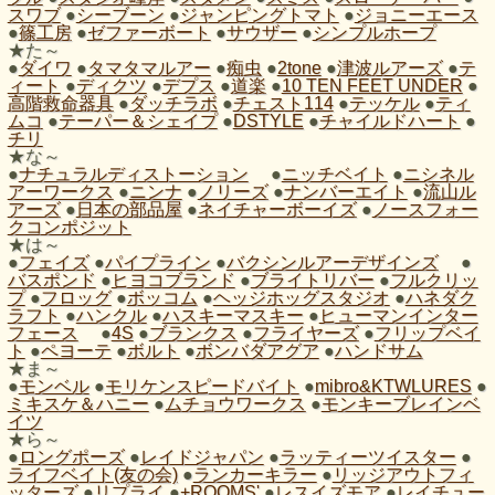
スワブ
●
シーブーン
●
ジャンピングトマト
●
ジョニーエース
●
篠工房
●
ゼファーボート
●
サウザー
●
シンプルホープ
★た～
●
ダイワ
●
タマタマルアー
●
痴虫
●
2tone
●
津波ルアーズ
●
テ
ィート
●
ディクツ
●
デプス
●
道楽
●
10 TEN FEET UNDER
●
高階救命器具
●
ダッチラボ
●
チェスト114
●
テッケル
●
ティ
ムコ
●
テーパー＆シェイプ
●
DSTYLE
●
チャイルドハート
●
チリ
★な～
●
ナチュラルディストーション
●
ニッチベイト
●
ニシネル
アーワークス
●
ニンナ
●
ノリーズ
●
ナンバーエイト
●
流山ル
アーズ
●
日本の部品屋
●
ネイチャーボーイズ
●
ノースフォー
クコンポジット
★は～
●
フェイズ
●
パイプライン
●
バクシンルアーデザインズ
●
バスポンド
●
ヒヨコブランド
●
ブライトリバー
●
フルクリッ
プ
●
フロッグ
●
ボッコム
●
ヘッジホッグスタジオ
●
ハネダク
ラフト
●
ハンクル
●
ハスキーマスキー
●
ヒューマンインター
フェース
●
4S
●
ブランクス
●
フライヤーズ
●
フリップベイ
ト
●
ペヨーテ
●
ボルト
●
ボンバダアグア
●
ハンドサム
★ま～
●
モンベル
●
モリケンスピードバイト
●
mibro&KTWLURES
●
ミキスケ＆ハニー
●
ムチョウワークス
●
モンキーブレインベ
イツ
★ら～
●
ロングポーズ
●
レイドジャパン
●
ラッティーツイスター
●
ライフベイト(友の会)
●
ランカーキラー
●
リッジアウトフィ
ッターズ
●
リプライ
●
+ROOMS'
●
レスイズモア
●
レイチュー