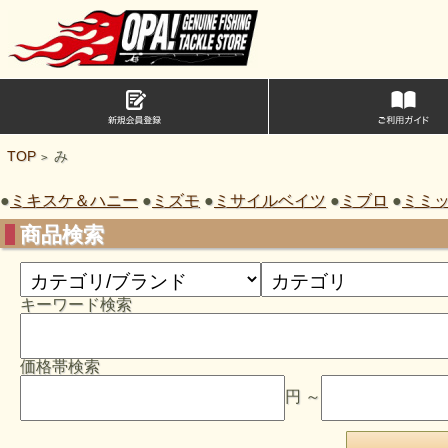
TOP
み
>
●
ミキスケ＆ハニー
●
ミズモ
●
ミサイルベイツ
●
ミブロ
●
ミミ
商品検索
キーワード検索
価格帯検索
円 ～