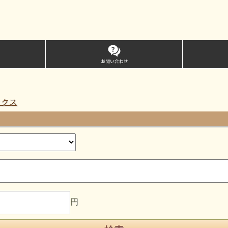
ックス
円