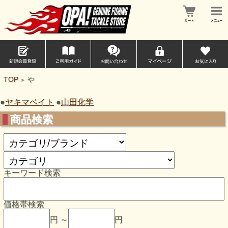
TOP
や
>
●
ヤキマベイト
●
山田化学
商品検索
キーワード検索
価格帯検索
円 ～
円