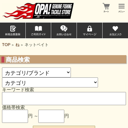
TOP
ね
ネットベイト
>
>
商品検索
キーワード検索
価格帯検索
円 ～
円