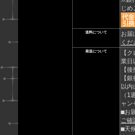
じめ
送料について
お届
くだ
発送について
【ク
業日
【後
【銀
以内
（1
ャン
■お
ご確
■天