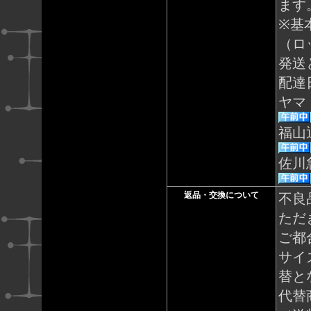
ます
※基
（ロ
発送
配達
ヤマ
福山
佐川
返品・交換について
不良
ただ
ご都
サイ
替と
代替