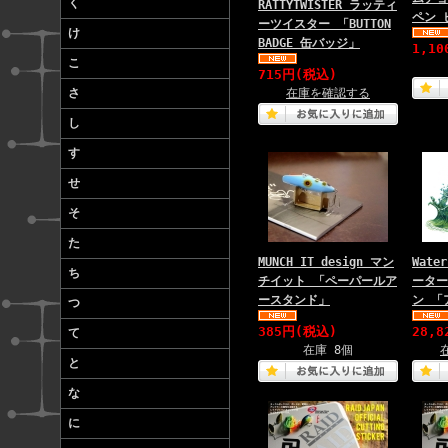
く
RATTYTWISTER ラッティ
ペン 
ーツイスター 「BUTTON
け
BADGE 缶バッジ」
1,1
こ
715円(税込)
さ
在庫を確認する
し
す
せ
そ
た
MUNCH IT design マン
Wate
ち
チイット 「ペーパールア
ーター
ースタンド」
ン 「
つ
385円(税込)
28,
て
在庫 8個
と
な
に