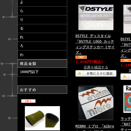
よ
ら
り
る
DSTYLE ディスタイル
れ
DST
「DSTYLE LOGO カッテ
「DST
ろ
ィングステッカー Lサイ
ィング
ズ」
わ
ズ」
1,650円(税込)
商品金額
1,1
在庫を確認する
1000円以下
おすすめ
ラッテ
「RAT
MIBRO ミブロ 「mibro
ティー