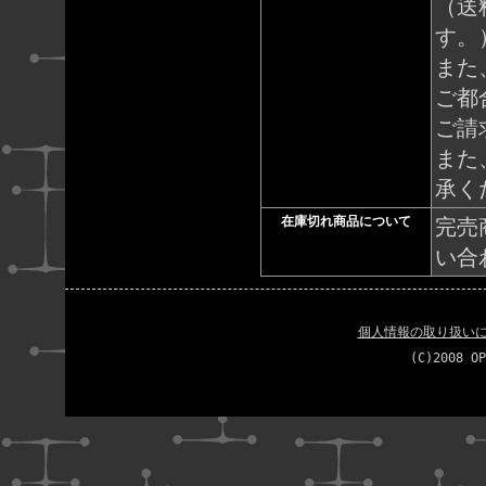
（送
す。
また
ご都
ご請
また
承く
在庫切れ商品について
完売
い合
個人情報の取り扱い
(C)2008 OP