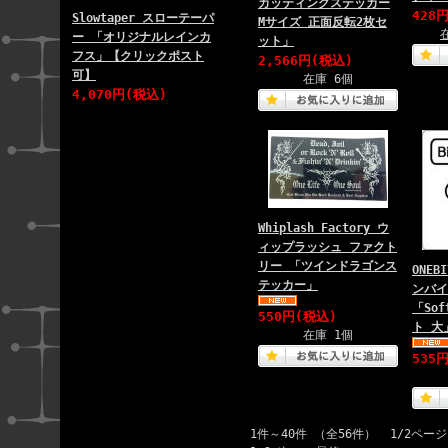
カッティングステッカー
428
Slowtaper スローテーパ
Mサイズ 正面反転2枚セ
ー 「オリジナルレインカ
ット」
フス」【クリックポスト
2,566円(税込)
可】
在庫 6個
4,070円(税込)
Whiplash Factory ウ
ィップラッシュ ファクト
リー 「ツインドラゴンス
ONEB
テッカー」
ンバイ
「Sof
550円(税込)
ト 大
在庫 1個
535
1件～40件 （全56件） 1/2ページ