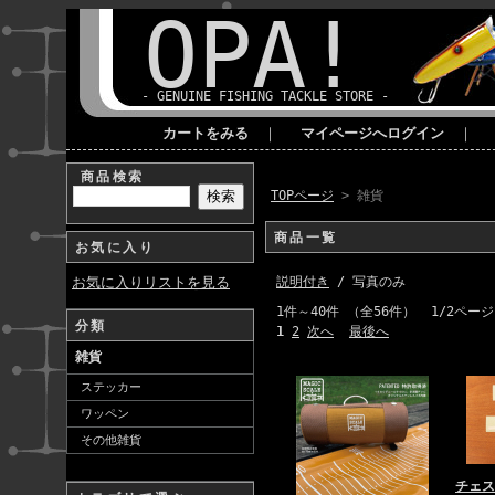
OPA!
- GENUINE FISHING TACKLE STORE -
カートをみる
｜
マイページへログイン
｜
商品検索
TOPページ
> 雑貨
商品一覧
お気に入り
お気に入りリストを見る
説明付き
/ 写真のみ
1件～40件 （全56件） 1/2ページ
分類
1
2
次へ
最後へ
雑貨
ステッカー
ワッペン
その他雑貨
チェスト