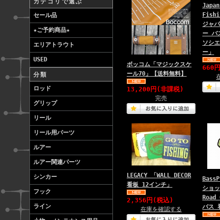
カテゴリで選ぶ
Japan
Fishi
セール品
ジャパ
★ご予約商品★
ー バ
ソシエ
エリアトラウト
ー」
USED
ボッコム「マジックスケ
660
ール70」【送料無料】
分類
ロッド
13,200円(非課税)
完売
グリップ
リール
リール用パーツ
ルアー
ルアー関連パーツ
LEGACY 「WALL DECOR
シンカー
Bass
看板 12インチ」
ショッ
フック
Road 
2,356円(税込)
ライン
バス 
在庫を確認する