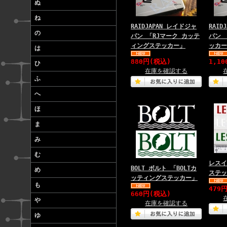
ぬ
ね
RAIDJAPAN レイドジャ
RAID
の
パン 「RJマーク カッテ
パン 
ィングステッカー」
ッカー
は
880円(税込)
1,1
ひ
在庫を確認する
ふ
へ
ほ
ま
み
む
レスイ
BOLT ボルト 「BOLTカ
め
ステッ
ッティングステッカー」
も
479
660円(税込)
や
在庫を確認する
ゆ