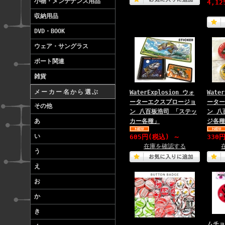
小物・メンテナンス用品
4,1
収納用品
DVD・BOOK
ウェア・サングラス
ボート関連
雑貨
メーカー名から選ぶ
WaterExplosion ウォ
Wate
ーターエクスプロージョ
ーター
その他
ン 八百板浩司 「ステッ
ン 八
あ
カー各種」
ジ各種
い
605円(税込)
～
330
在庫を確認する
う
え
お
か
き
ムチョ