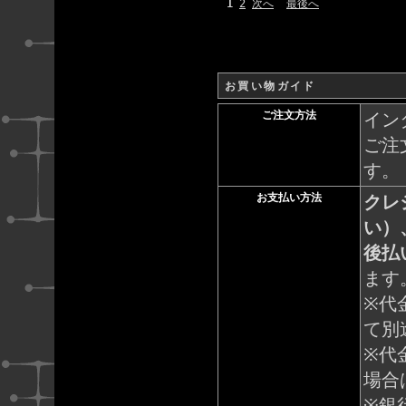
1
2
次へ
最後へ
お買い物ガイド
ご注文方法
イン
ご注
す。
お支払い方法
クレ
い）
後払
ます
※代
て別
※代
場合
※銀