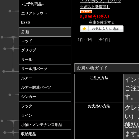
「プリポップ」【クリッ
★ご予約商品★
クポスト発送可】
エリアトラウト
8,800円(税込)
在庫を確認する
USED
分類
1件～1件 （全1件）
ロッド
グリップ
リール
お買い物ガイド
リール用パーツ
ご注文方法
イン
ルアー
ご注
ルアー関連パーツ
す。
シンカー
フック
お支払い方法
クレ
い）
ライン
後払
小物・メンテナンス用品
ます
収納用品