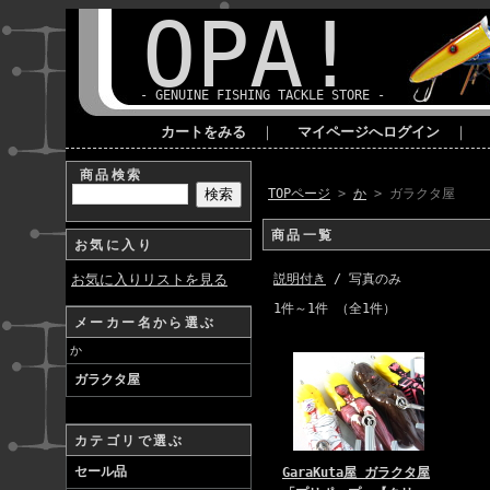
OPA!
- GENUINE FISHING TACKLE STORE -
カートをみる
｜
マイページへログイン
｜
商品検索
TOPページ
>
か
> ガラクタ屋
商品一覧
お気に入り
お気に入りリストを見る
説明付き
/ 写真のみ
1件～1件 （全1件）
メーカー名から選ぶ
か
ガラクタ屋
カテゴリで選ぶ
セール品
GaraKuta屋 ガラクタ屋