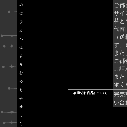
ご都
の
サイ
は
替と
ひ
代替
ふ
（送
へ
す。
ほ
また
ま
ご都
み
ご請
む
また
め
承く
も
在庫切れ商品について
完売
や
い合
ゆ
よ
ら