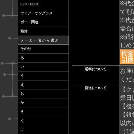
※代
DVD・BOOK
て別
ウェア・サングラス
※代
ボート関連
場合
雑貨
※銀
メーカー名から選ぶ
じめ
その他
あ
い
送料について
お届
う
くだ
え
発送について
【ク
お
業日
か
【後
き
【銀
く
以内
け
（1