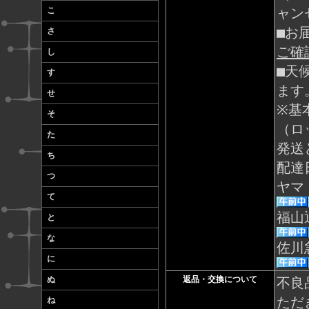
ャン
こ
■お
さ
ご確
し
■天
す
ます
せ
※基
そ
（ロ
た
発送
ち
配達
つ
ヤマ
て
福山
と
な
佐川
に
ぬ
返品・交換について
不良
ただ
ね