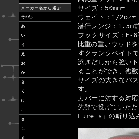
サイズ：50mm±
メーカー名から選ぶ
ウェイト：1/2oz±
その他
潜行レンジ：1.5m
あ
フックサイズ：F-6番
い
比重の重いウッドを
う
すクランクベイト
え
泳ぎだしから強いト
お
ることができ、複数
か
サイズの大きなバス
き
す。
く
カバーに対する対応
け
先発で投げていただけれ
こ
Lure's」の斬り
さ
し
す