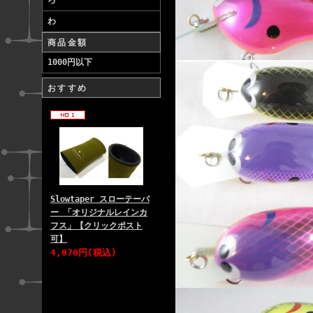
ろ
わ
商品金額
1000円以下
おすすめ
Slowtaper スローテーパ
ー 「オリジナルレインカ
フス」【クリックポスト
可】
4,070円(税込)