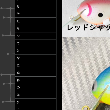
せ
そ
た
ち
つ
て
と
な
に
ぬ
ね
の
は
ひ
ふ