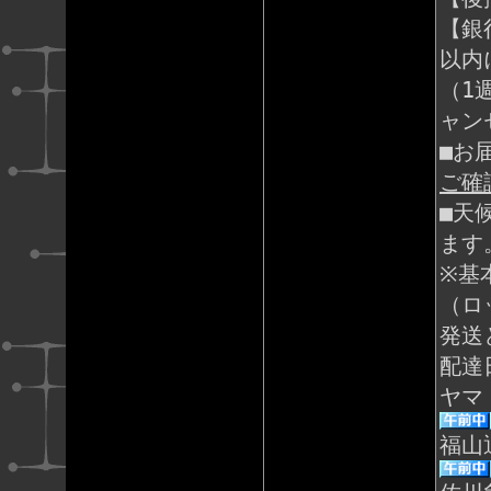
【銀
以内
（1
ャン
■お
ご確
■天
ます
※基
（ロ
発送
配達
ヤマ
福山