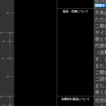
佐川
返品・交換について
不良
ただ
ご都
サイ
替と
代替
（送
す。
また
ご都
ご請
また
承く
在庫切れ商品について
完売