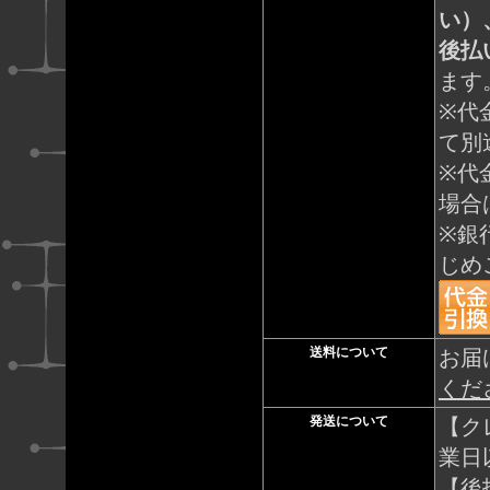
い）
後払
ます
※代
て別
※代
場合
※銀
じめ
送料について
お届
くだ
発送について
【ク
業日
【後