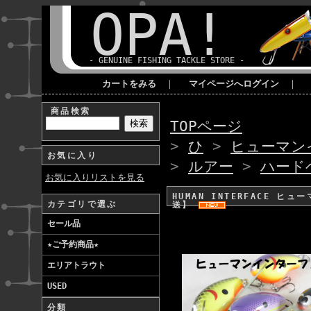
OPA!
- GENUINE FISHING TACKLE STORE -
カートをみる
｜
マイページへログイン
｜
商品検索
TOPページ
>
ひ
>
ヒューマン
お気に入り
>
ルアー
>
ハード
お気に入りリストを見る
HUMAN INTERFACE 
カテゴリで選ぶ
送】
セール品
★ご予約商品★
エリアトラウト
USED
分類