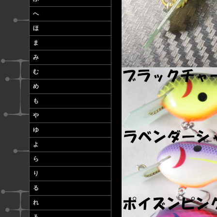
へ
ほ
ま
み
む
め
も
や
ゆ
よ
ら
り
る
れ