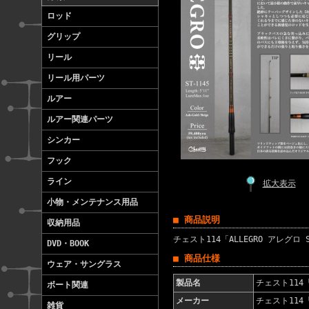
ロッド
グリップ
リール
リール用パーツ
ルアー
ルアー関連パーツ
シンカー
フック
ライン
拡大表示
小物・メンテナンス用品
■ 商品説明
収納用品
チェスト114「ALLEGRO アレグロ S
DVD・BOOK
■ 商品仕様
ウェア・サングラス
製品名
チェスト114「
ボート関連
メーカー
チェスト114「
雑貨