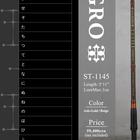
せ
そ
た
ち
つ
て
と
な
に
ぬ
ね
の
は
ひ
ふ