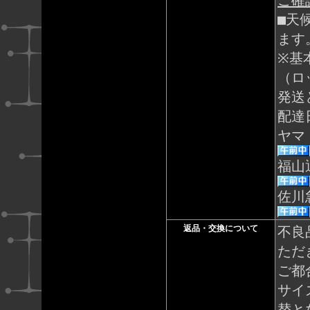
ご確
■天
ます
※基
（ロ
発送
配達
ヤマ
福山
佐川
返品・交換について
不良
ただ
ご都
サイ
替と