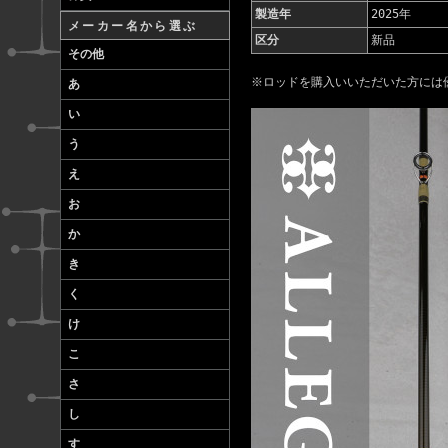
製造年
2025年
メーカー名から選ぶ
区分
新品
その他
※ロッドを購入いいただいた方には
あ
い
う
え
お
か
き
く
け
こ
さ
し
す