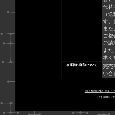
代替
（送
す。
また
ご都
ご請
また
承く
在庫切れ商品について
完売
い合
個人情報の取り扱い
(C)2008 OP