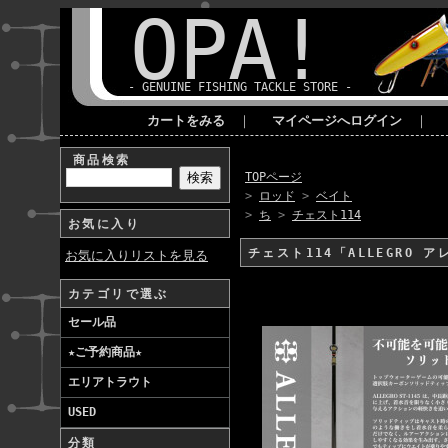
OPA!
- GENUINE FISHING TACKLE STORE -
カートをみる
｜
マイページへログイン
｜
商品検索
TOPページ
>
ロッド
>
ベイト
>
ち
>
チェスト114
お気に入り
チェスト114「ALLEGRO 
お気に入りリストを見る
カテゴリで選ぶ
セール品
★ご予約商品★
エリアトラウト
USED
分類