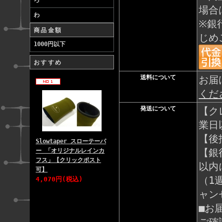
ろ
場合
わ
※銀
商品金額
じめ
1000円以下
おすすめ
送料について
お届
くだ
発送について
【ク
業日
【後
Slowtaper スローテーパ
【銀
ー 「オリジナルレインカ
フス」【クリックポスト
以内
可】
（1
4,070円(税込)
ャン
■お