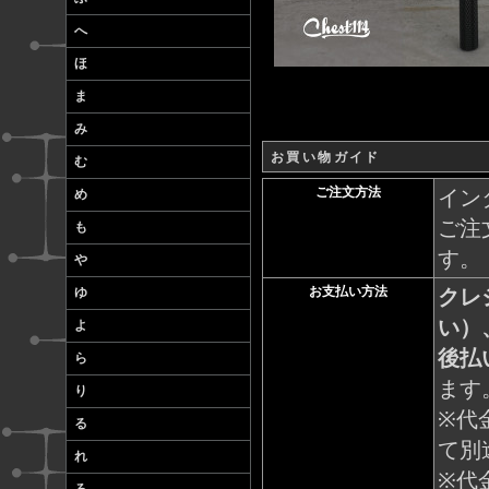
へ
ほ
ま
み
お買い物ガイド
む
ご注文方法
イン
め
ご注
も
す。
や
お支払い方法
クレ
ゆ
い）
よ
後払
ら
ます
り
※代
る
て別
れ
※代