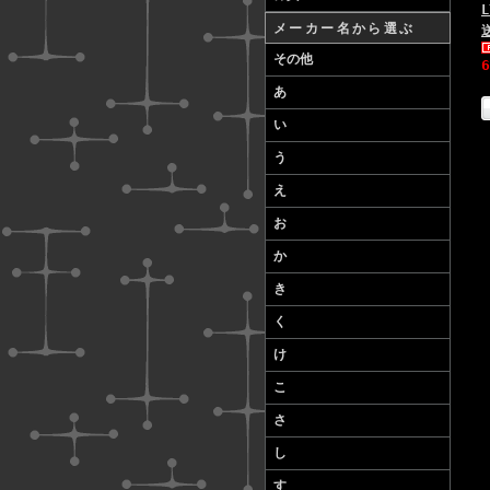
メーカー名から選ぶ
その他
あ
い
う
え
お
か
き
く
け
こ
さ
し
す