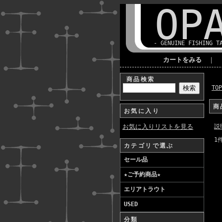
OP
- GENUINE FISHING T
カートをみる
｜
商品検索
TO
商
お気に入り
お気に入りリストを見る
説
1
カテゴリで選ぶ
セール品
★ご予約商品★
エリアトラウト
USED
分類