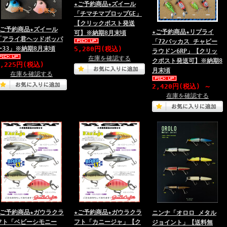
★ご予約商品★ズイール
「チマチマプロップGE」
【クリックポスト発送
★ご予約商品★ズイール
★ご予約商品★リプライ
可】※納期8月末頃
「アライ君ヘッドポッパ
「72バッカス チャビー
ー33」※納期8月末頃
5,280円(税込)
ラウドン6RP」【クリッ
在庫を確認する
クポスト発送可】※納期8
5,225円(税込)
月末頃
在庫を確認する
2,420円(税込)
～
在庫を確認する
★ご予約商品★ガウラクラ
★ご予約商品★ガウラクラ
ニンナ「オロロ メタル
フト「ベビーシモニー
フト「カニージャ」【ク
ジョイント」【送料無