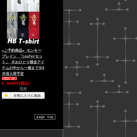
★ご予約商品★ モンキー
ブレイン 「Leaferセッ
ト」 ※おひとり様全アイ
テムの中から一個まで※8
月頃入荷予定
8,800円(税込)
完売
page top