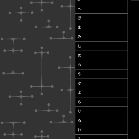
へ
ほ
ま
み
む
め
も
や
ゆ
よ
ら
り
る
れ