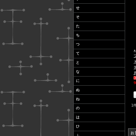
せ
そ
た
ち
つ
て
と
な
に
ぬ
ね
1
の
は
ひ
お
ふ