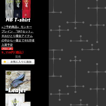
★ご予約商品★ モンキー
ブレイン 「DATセット」
※おひとり様全アイテム
の中から一個まで※8月頃
入荷予定
9,350円(税込)
完売