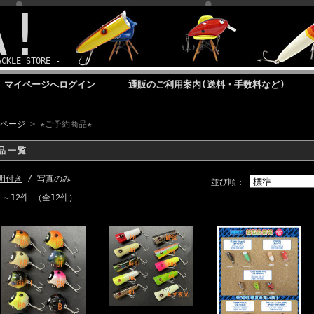
A!
ACKLE STORE -
マイページへログイン
｜
通販のご利用案内(送料・手数料など)
｜
Pページ
> ★ご予約商品★
品一覧
明付き
/ 写真のみ
並び順：
件～12件 （全12件）