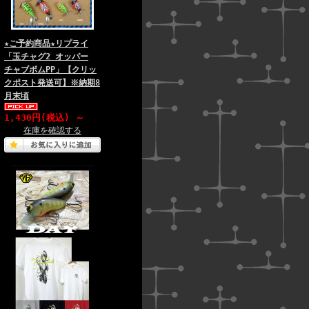
★ご予約商品★リプライ
「玉チャグ2 オッパー
チャブボムPP」【クリッ
クポスト発送可】※納期8
月末頃
1,430円(税込)
～
在庫を確認する