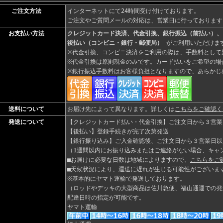
ご注文方法
インターネットにて24時間受け付けております。
ご注文やご質問メールの対応は、営業日に行っております
お支払い方法
クレジットカード決済、代金引換、銀行振込（前払い）、
後払い（コンビニ・銀行・郵便局）
がご利用いただけま
※代金引換、コンビニ決済をご利用の際は、手数料として別
※代金引換は原則現金のみです。カード払いをご希望の場
※銀行振込手数料はお客様負担となりますので、あらかじ
送料について
お届け先によって異なります。詳しくは
こちらをご確認く
発送について
【クレジットカード払い・代金引換】ご注文日から３営業
【後払い】登録手続きが完了次第発送
【銀行振り込み】ご入金確認後、ご注文日から３営業日以
（1週間以内にお振り込みまたはご連絡がない場合、キャ
■お届けに必要な日数は地域によりますので、
こちらをご
■天候状況により、運送に遅れが生じる可能性がございま
※基本的にヤマト運輸で発送しております。
（ロッドやデッキの大型商品は佐川急便、福山通運での発
配達日時の指定が可能です。
ヤマト運輸