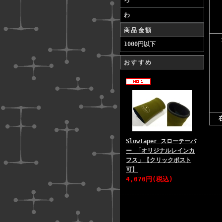
ろ
わ
商品金額
1000円以下
おすすめ
Slowtaper スローテーパ
ー 「オリジナルレインカ
フス」【クリックポスト
可】
4,070円(税込)