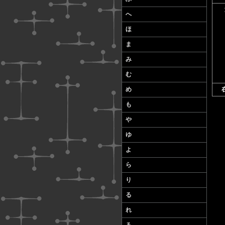
へ
ほ
ま
み
む
め
も
や
ゆ
よ
ら
り
る
れ