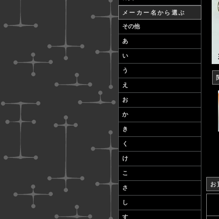
メーカー名から選ぶ
その他
あ
い
う
え
お
か
き
く
け
こ
お
さ
し
す