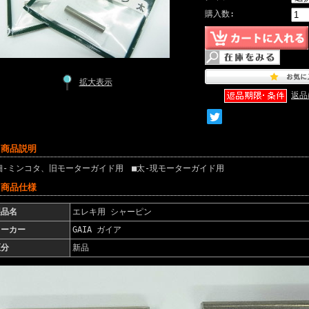
購入数:
拡大表示
返品
 商品説明
細-ミンコタ、旧モーターガイド用 ■太-現モーターガイド用
 商品仕様
製品名
エレキ用 シャーピン
メーカー
GAIA ガイア
区分
新品