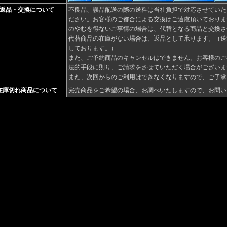
返品・交換について
不良品、誤品配送の際の送料は当社負担で対応させていた
ださい。お客様のご都合による交換はご遠慮頂いておりま
のやむを得ないご事情の場合は、代替となる商品と交換さ
代替商品の在庫がない場合は、返品として承ります。（送
しております。）
また、ご予約商品のキャンセルはできません。お客様のご
法的手段に則り、ご請求をさせていただく場合がございま
また、次回からのご利用はできなくなりますので、ご了承
在庫切れ商品について
完売商品をご希望の場合、お調べいたしますので、お問い