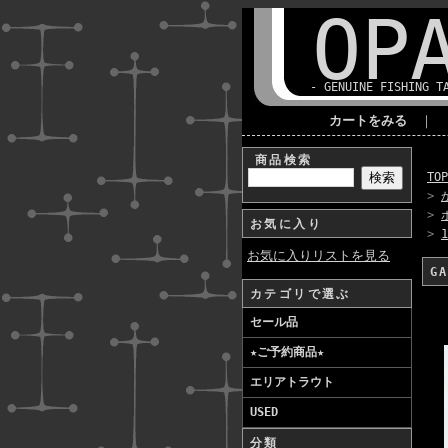
OP
- GENUINE FISHING T
カートをみる
｜
商品検索
TO
>
>
お気に入り
>
お気に入りリストを見る
G
カテゴリで選ぶ
セール品
★ご予約商品★
エリアトラウト
USED
分類