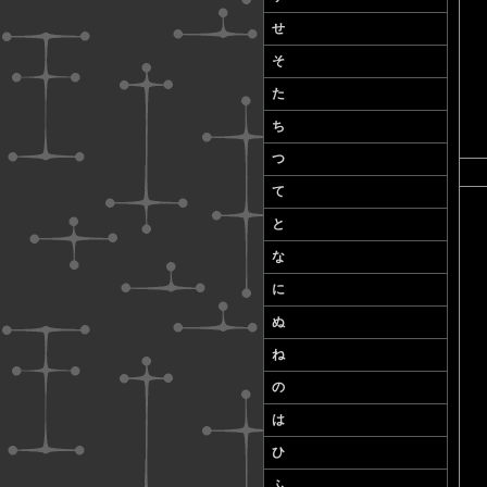
せ
そ
た
ち
つ
て
と
な
に
ぬ
ね
の
は
ひ
ふ