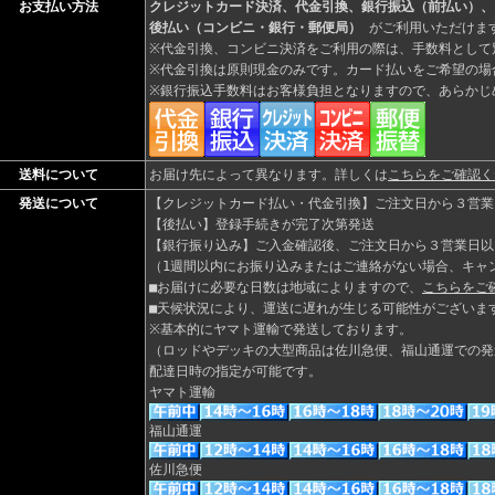
お支払い方法
クレジットカード決済、代金引換、銀行振込（前払い）、
後払い（コンビニ・銀行・郵便局）
がご利用いただけま
※代金引換、コンビニ決済をご利用の際は、手数料として別
※代金引換は原則現金のみです。カード払いをご希望の場
※銀行振込手数料はお客様負担となりますので、あらかじ
送料について
お届け先によって異なります。詳しくは
こちらをご確認く
発送について
【クレジットカード払い・代金引換】ご注文日から３営業
【後払い】登録手続きが完了次第発送
【銀行振り込み】ご入金確認後、ご注文日から３営業日以
（1週間以内にお振り込みまたはご連絡がない場合、キャ
■お届けに必要な日数は地域によりますので、
こちらをご
■天候状況により、運送に遅れが生じる可能性がございま
※基本的にヤマト運輸で発送しております。
（ロッドやデッキの大型商品は佐川急便、福山通運での発
配達日時の指定が可能です。
ヤマト運輸
福山通運
佐川急便