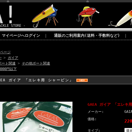
A!
ACKLE STORE -
マイページへログイン
｜
通販のご利用案内(送料・手数料など)
｜
Pページ
か
>
ガイア
ボート関連
>
その他ボート関連
1000円以下
AEA ガイア 「エレキ用 シャーピン」
GAEA ガイア 「エレキ
メーカー:
GA
価格:
22
タイプ: