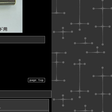
page top
。