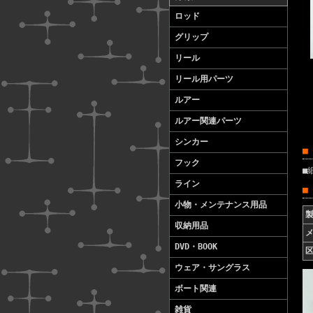
ロッド
グリップ
リール
リール用パーツ
ルアー
ルアー関連パーツ
シンカー
■
フック
■
ライン
■
小物・メンテナンス用品
収納用品
DVD・BOOK
ウェア・サングラス
ボート関連
雑貨