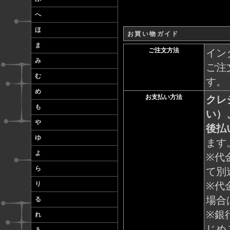
へ
ほ
お買い物ガイド
ま
ご注文方法
イン
み
ご注
む
す。
め
お支払い方法
クレ
も
い）
や
後払
ゆ
ます
よ
※代
ら
て別
※代
り
場合
る
※銀
れ
じめ