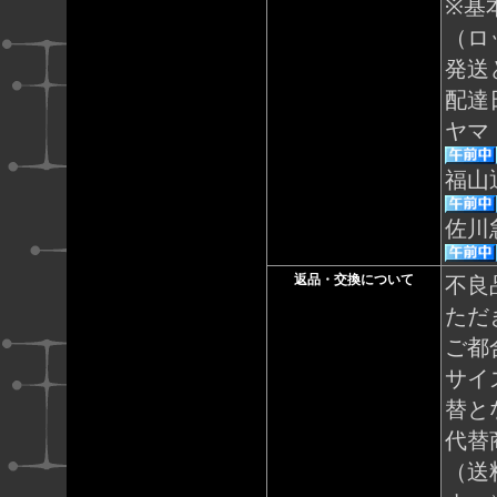
※基
（ロ
発送
配達
ヤマ
福山
佐川
返品・交換について
不良
ただ
ご都
サイ
替と
代替
（送