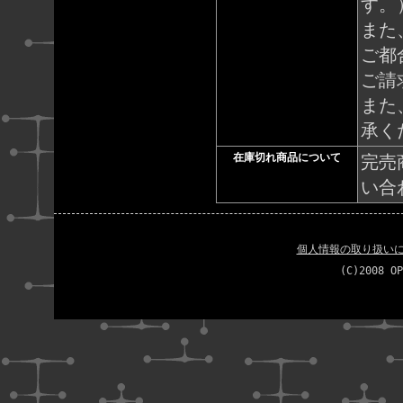
す。
また
ご都
ご請
また
承く
在庫切れ商品について
完売
い合
個人情報の取り扱い
(C)2008 OP