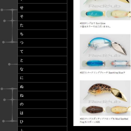
せ
そ
た
ち
つ
て
と
な
に
ぬ
ね
の
は
ひ
ふ