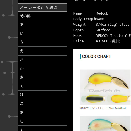
メーカー名から選ぶ
Name
Redcub
その他
Body Length
64mm
あ
Weight
3/4oz（21g）class
Depth
Surface
い
Hook
DERCOY Treble Y-F
Price
¥3,900（税別）
う
え
お
か
き
く
け
こ
さ
し
す