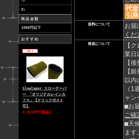
ろ
わ
商品金額
送料について
お届
1000円以下
くだ
おすすめ
発送について
【ク
業日
【後
【銀
以内
（1
Slowtaper スローテーパ
ー 「オリジナルレインカ
ャン
フス」【クリックポスト
■お
可】
4,070円(税込)
ご確
■天
ます