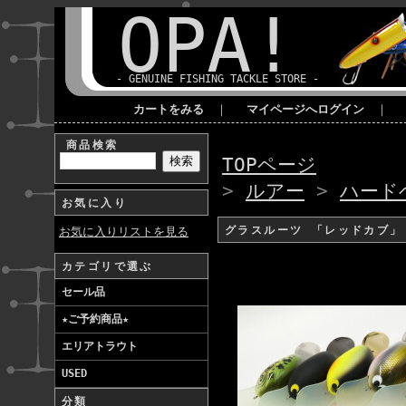
OPA!
- GENUINE FISHING TACKLE STORE -
カートをみる
｜
マイページへログイン
｜
商品検索
TOPページ
>
ルアー
>
ハード
お気に入り
グラスルーツ 「レッドカブ
お気に入りリストを見る
カテゴリで選ぶ
セール品
★ご予約商品★
エリアトラウト
USED
分類