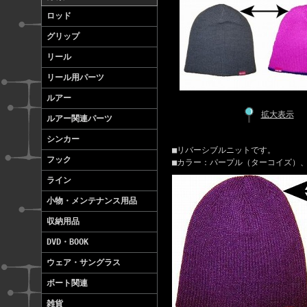
ロッド
グリップ
リール
リール用パーツ
ルアー
拡大表示
ルアー関連パーツ
シンカー
■リバーシブルニットです。
フック
■カラー：パープル（ターコイズ）
ライン
小物・メンテナンス用品
収納用品
DVD・BOOK
ウェア・サングラス
ボート関連
雑貨