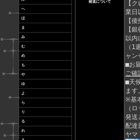
発送について
【ク
へ
業日
ほ
【後
ま
【銀
以内
み
（1
む
ャン
め
■お
も
ご確
や
■天
ゆ
ます
よ
※基
ら
（ロ
り
発送
る
配達
れ
ヤマ