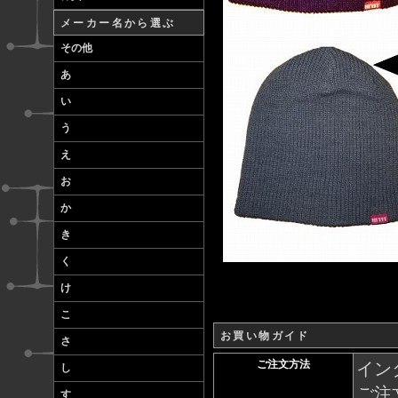
メーカー名から選ぶ
その他
あ
い
う
え
お
か
き
く
け
こ
お買い物ガイド
さ
ご注文方法
イン
し
ご注
す