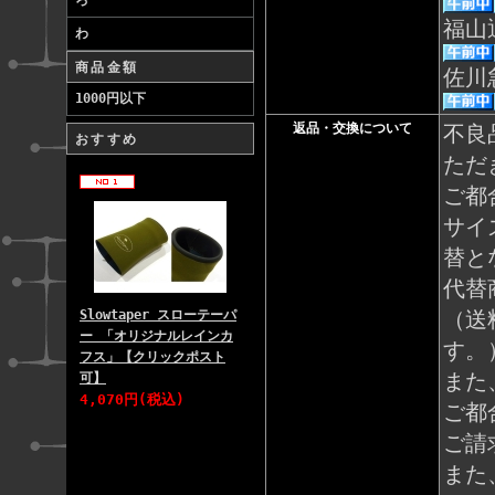
ろ
福山
わ
商品金額
佐川
1000円以下
返品・交換について
不良
おすすめ
ただ
ご都
サイ
替と
代替
（送
Slowtaper スローテーパ
ー 「オリジナルレインカ
す。
フス」【クリックポスト
また
可】
4,070円(税込)
ご都
ご請
また