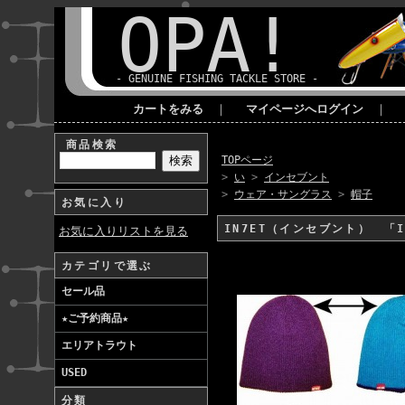
OPA!
- GENUINE FISHING TACKLE STORE -
カートをみる
｜
マイページへログイン
｜
商品検索
TOPページ
>
い
>
インセブント
>
ウェア・サングラス
>
帽子
お気に入り
IN7ET（インセブント） 「I
お気に入りリストを見る
カテゴリで選ぶ
セール品
★ご予約商品★
エリアトラウト
USED
分類