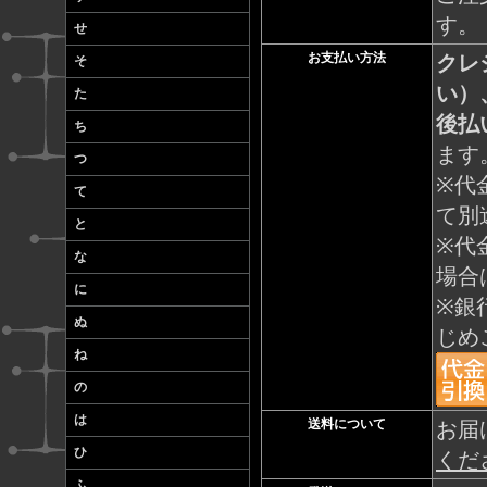
す。
せ
お支払い方法
クレ
そ
い）
た
後払
ち
ます
つ
※代
て
て別
と
※代
な
場合
に
※銀
ぬ
じめ
ね
の
は
送料について
お届
ひ
くだ
ふ