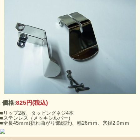
価格:
825円
(税込)
■リップ2枚、タッピングネジ4本
■ステンレス（メッキシルバー）
■全長45ｍｍ(折れ曲がり部総計)、幅26ｍｍ、穴径2.0ｍｍ