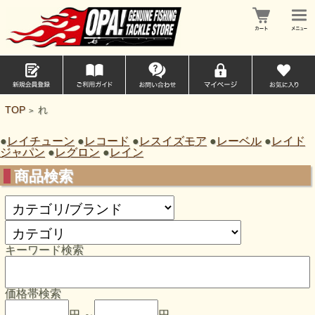
TOP
れ
>
●
レイチューン
●
レコード
●
レスイズモア
●
レーベル
●
レイド
ジャパン
●
レグロン
●
レイン
商品検索
キーワード検索
価格帯検索
円 ～
円