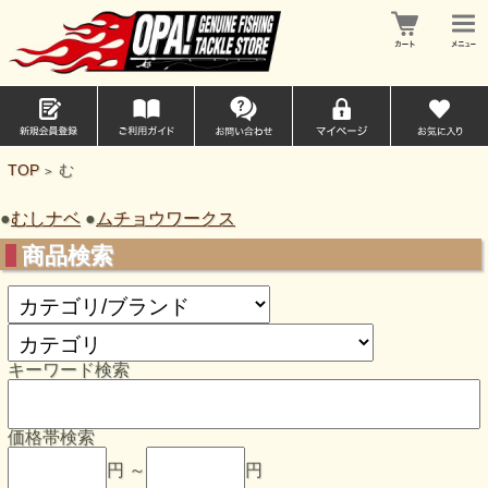
TOP
む
>
●
むしナベ
●
ムチョウワークス
商品検索
キーワード検索
価格帯検索
円 ～
円