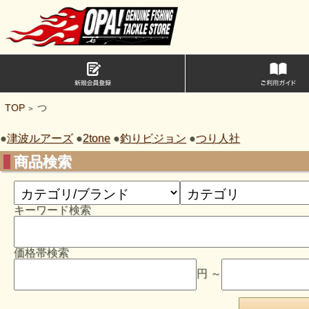
TOP
つ
>
●
津波ルアーズ
●
2tone
●
釣りビジョン
●
つり人社
商品検索
キーワード検索
価格帯検索
円 ～