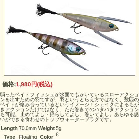
価格:
1,980円
(税込)
弱ったベイトフィッシュが水面でもがいているスローアクショ
ンを出すための羽ですが、羽というとらえ方ではなく、数匹の
ベイトが絡み合っているというイメージ！シェイクによるもが
きアクションだけではなく、ただ巻きでのバタバタアクション
も可能。止めてよし・揺らしてよし、巻いてよし。あらゆる誘
いができる食わせのトップウォータープラグです。
Length
70.0mm
Weight
5g
8
Type
Floating
Color