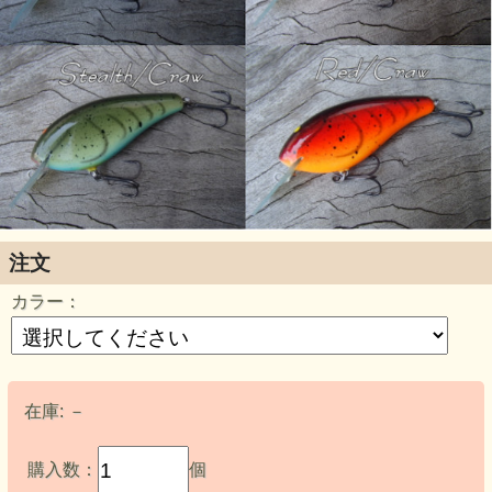
注文
カラー：
在庫:
－
購入数：
個