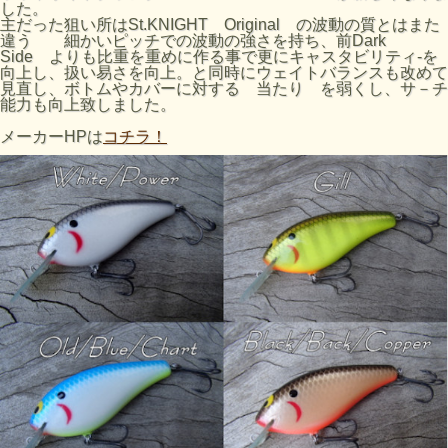
した。
主だった狙い所はSt.KNIGHT Original の波動の質とはまた
違う 細かいピッチでの波動の強さを持ち、前Dark
Side よりも比重を重めに作る事で更にキャスタビリティ-を
向上し、扱い易さを向上。と同時にウェイトバランスも改めて
見直し、ボトムやカバーに対する 当たり を弱くし、サ－チ
能力も向上致しました。
メーカーHPは
コチラ！