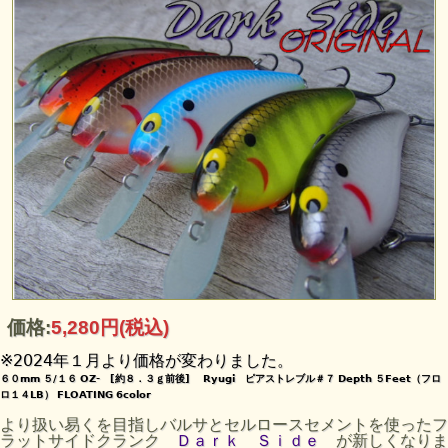
価格:
5,280円
(税込)
※2024年１月より価格が変わりました。
６０mm ５/１６ OZ- [約８．３ｇ前後] Ryugi ピアストレブル＃７ Depth ５Feet（フロ
ロ１４LB） FLOATING 6color
より扱い易くを目指しバルサとセルロースセメントを使ったフ
ラットサイドクランク
Ｄａｒｋ Ｓｉｄｅ
が新しくなりま