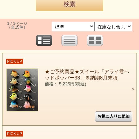
1 / 1ページ
（全15件）
PICK UP
★ご予約商品★ズイール「アライ君ヘ
ッドポッパー33」※納期8月末頃
価格： 5,225円(税込)
PICK UP