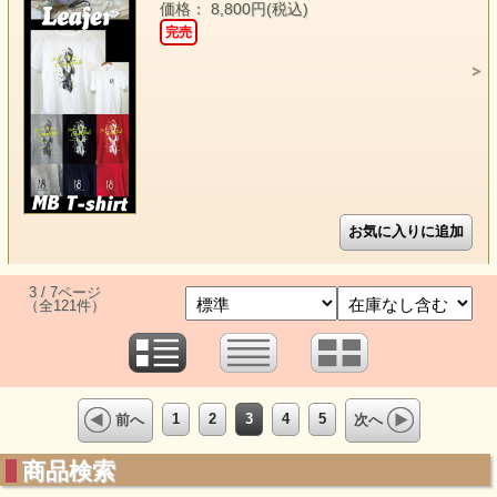
価格： 8,800円(税込)
完売
3 / 7ページ
（全121件）
1
2
3
4
5
前へ
次へ
商品検索