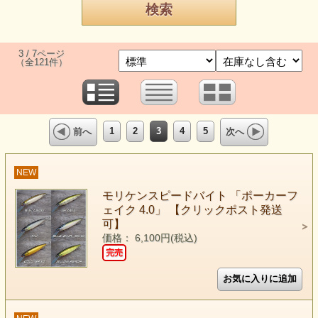
3 / 7ページ
（全121件）
1
2
3
4
5
前へ
次へ
NEW
モリケンスピードバイト 「ポーカーフ
ェイク 4.0」 【クリックポスト発送
可】
価格： 6,100円(税込)
完売